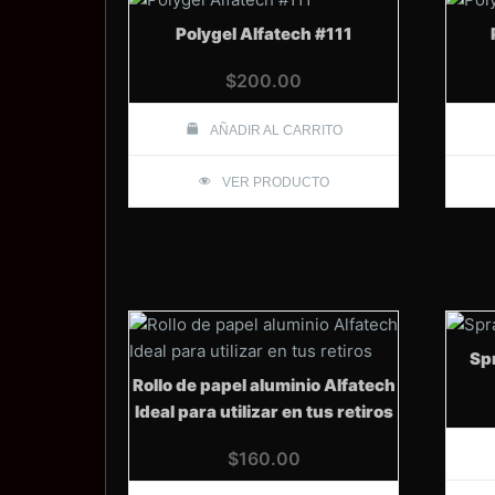
Polygel Alfatech #111
$
200.00
AÑADIR AL CARRITO
VER PRODUCTO
Sp
Rollo de papel aluminio Alfatech
Ideal para utilizar en tus retiros
$
160.00