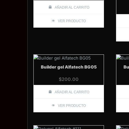
AÑADIR AL CARRITO
VER PRODUCTO
Builder gel Alfatech BG05
Bu
$
200.00
AÑADIR AL CARRITO
VER PRODUCTO