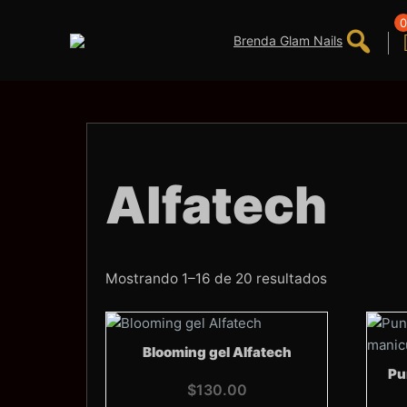
Saltar
al
0
contenido
Alfatech
Ordenado
Mostrando 1–16 de 20 resultados
por
los
últimos
Blooming gel Alfatech
Pu
$
130.00