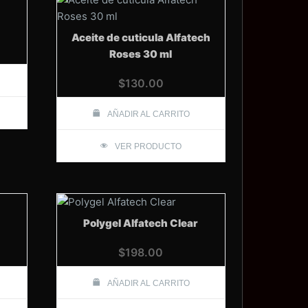
Aceite de cuticula Alfatech
Roses 30 ml
$
130.00
AÑADIR AL CARRITO
VER PRODUCTO
Polygel Alfatech Clear
$
198.00
AÑADIR AL CARRITO