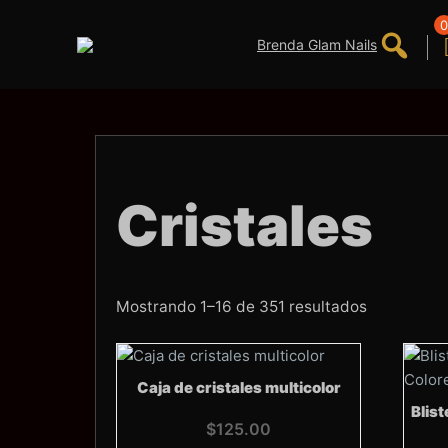
Saltar
al
0
contenido
Cristales
Ordenado
Mostrando 1–16 de 351 resultados
por
los
últimos
Caja de cristales multicolor
Blist
$
125.00