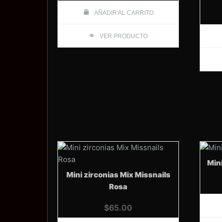
AÑADIR AL CARRITO
VER PRODUCTO
Mini
Mini zirconias Mix Missnails
Rosa
$
65.00