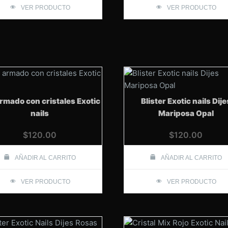
VER PRODUCTO
VER PRODUCTO
armado con cristales Exotic
Blister Exotic nails Dije
nails
Mariposa Opal
$
120.00
$
120.00
AÑADIR AL CARRITO
AÑADIR AL CARRITO
VER PRODUCTO
VER PRODUCTO