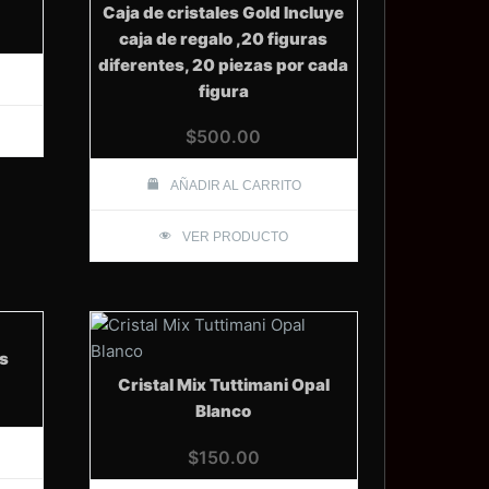
Caja de cristales Gold Incluye
caja de regalo ,20 figuras
diferentes, 20 piezas por cada
figura
$
500.00
AÑADIR AL CARRITO
VER PRODUCTO
ls
Cristal Mix Tuttimani Opal
Blanco
$
150.00