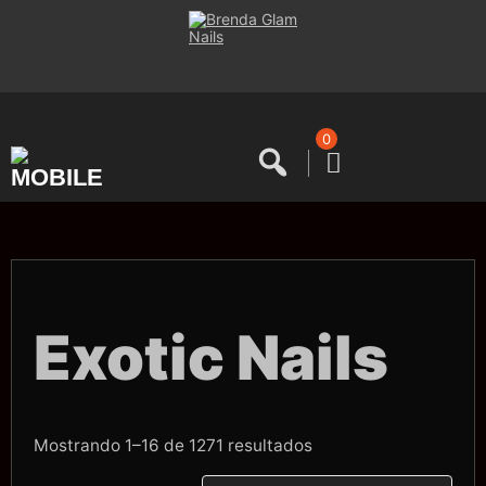
Saltar
al
contenido
0
Exotic Nails
Ordenado
Mostrando 1–16 de 1271 resultados
por