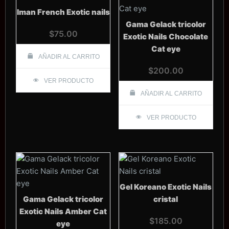
Iman French Exotic nails
Gama Gelack tricolor
$
75.00
Exotic Nails Chocolate
Cat eye
AÑADIR AL CARRITO
$
200.00
VER PRODUCTO
AÑADIR AL CARRITO
VER PRODUCTO
Gel Koreano Exotic Nails
Gama Gelack tricolor
cristal
Exotic Nails Amber Cat
$
185.00
eye