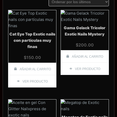
los
últimos
Gama Gelack Tricolor
Cat Eye Top Exotic nails
Exotic Nails Mystery
con partículas muy
$
200.00
finas
$
150.00
AÑADIR AL CARRITO
VER PRODUCTO
AÑADIR AL CARRITO
VER PRODUCTO