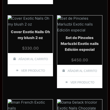
Cover Exotic Nails Oh
my blush 2 oz
Set de Pinceles
Marluzbi Exotic nails
$
330.00
Edición especial
AÑADIR AL CARRITO
$
450.00
VER PRODUCTO
AÑADIR AL CARRITO
VER PRODUCTO