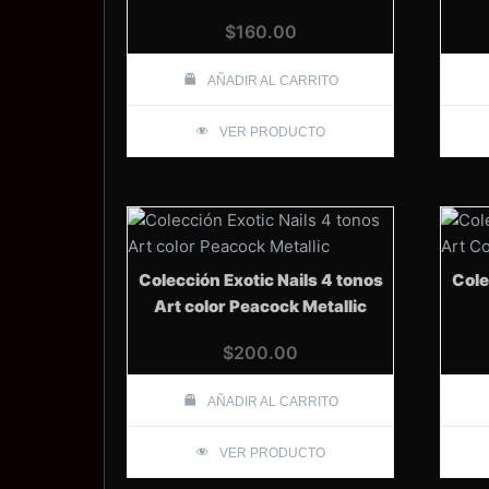
$
160.00
AÑADIR AL CARRITO
VER PRODUCTO
Colección Exotic Nails 4 tonos
Cole
Art color Peacock Metallic
$
200.00
AÑADIR AL CARRITO
VER PRODUCTO