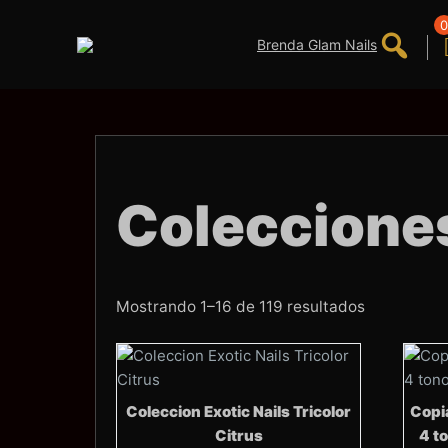
Saltar
al
0
contenido
Colecciones
Ordenado
Mostrando 1–16 de 119 resultados
por
los
últimos
Coleccion Exotic Nails Tricolor
Copia
Citrus
4 t