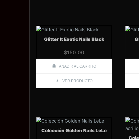
Glitter It Exotic Nails Black
Gl
$
150.00
AÑADIR AL CARRITO
VER PRODUCTO
Colección Golden Nails LeLe
Cole