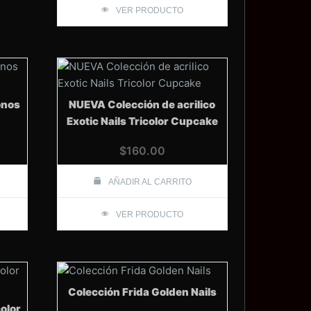
VER PRODUCTO
onos
NUEVA Colección de acrilico
Exotic Nails Tricolor Cupcake
$
160.00
AÑADIR AL CARRITO
VER PRODUCTO
Colección Frida Golden Nails
color