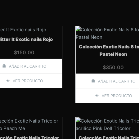
itter It Exotic nails Rojo
Colección Exotic Nails 6 t
$
150.00
Pastel Neon
AÑADIR AL CARRITO
$
350.00
VER PRODUCTO
AÑADIR AL CARRITO
VER PRODUCTO
cción Exotic Nails Tricolor
Colección Exotic Nails Tri