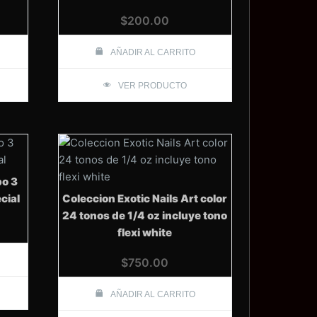
$
200.00
AÑADIR AL CARRITO
VER PRODUCTO
po 3
cial
Coleccion Exotic Nails Art color
24 tonos de 1/4 oz incluye tono
flexi white
$
750.00
AÑADIR AL CARRITO