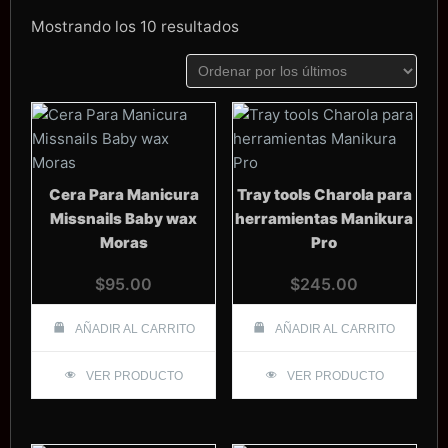
Ordenado
Mostrando los 10 resultados
por
los
últimos
Cera Para Manicura
Tray tools Charola para
Missnails Baby wax
herramientas Manikura
Moras
Pro
$
95.00
$
245.00
AÑADIR AL CARRITO
AÑADIR AL CARRITO
VER PRODUCTO
VER PRODUCTO