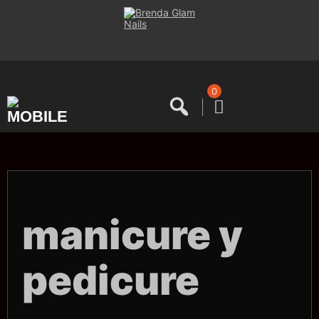
Saltar
al
contenido
0
manicure y
pedicure