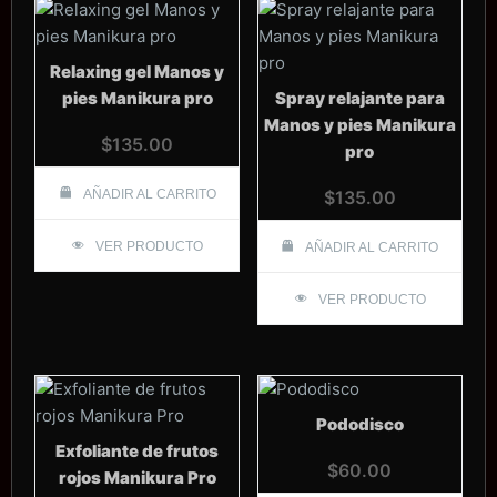
Relaxing gel Manos y
pies Manikura pro
Spray relajante para
Manos y pies Manikura
$
135.00
pro
AÑADIR AL CARRITO
$
135.00
VER PRODUCTO
AÑADIR AL CARRITO
VER PRODUCTO
Pododisco
Exfoliante de frutos
$
60.00
rojos Manikura Pro