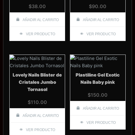
$
38.00
$
90.00
AÑADIR AL CARRITO
AÑADIR AL CARRITO
VER PRODUCTO
VER PRODUCTO
Lovely Nails Blister de
Plastiline Gel Exotic
Cristales Jumbo
Nails Baby pink
Tornasol
$
150.00
$
110.00
AÑADIR AL CARRITO
AÑADIR AL CARRITO
VER PRODUCTO
VER PRODUCTO