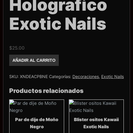
Holografico
Exotic Nails
$
25.00
Acetato
AÑADIR AL CARRITO
Play
boy
Negro
Holografico
SKU:
XNDEACPBNE
Categorías:
Decoraciones
,
Exotic Nails
Exotic
Nails
Productos relacionados
cantidad
Par de dije de Moño
Blister ositos Kawaii
Negro
Exotic Nails