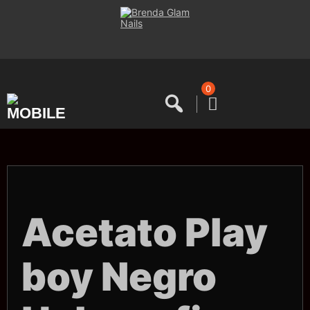
Saltar
al
contenido
0
Acetato Play
boy Negro