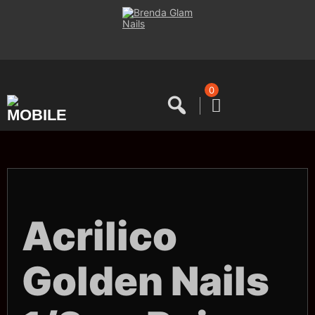
Saltar
al
contenido
0
Acrilico
Golden Nails