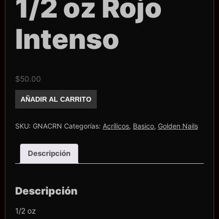
1/2 oz Rojo
Intenso
$
50.00
Acrilico
AÑADIR AL CARRITO
Golden
Nails
1/2
oz
SKU:
GNACRN
Categorías:
Acrílicos
,
Basico
,
Golden Nails
Rojo
Intenso
cantidad
Descripción
Descripción
1/2 oz