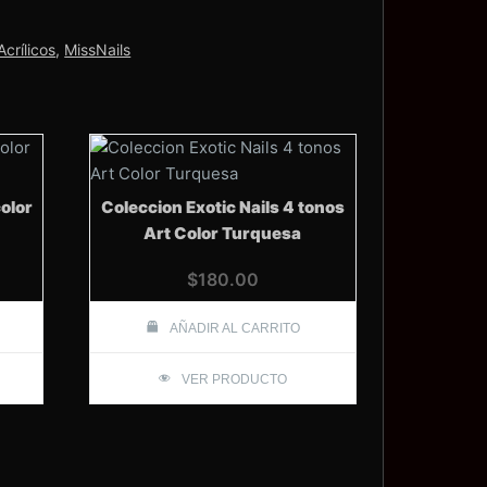
Acrílicos
,
MissNails
color
Coleccion Exotic Nails 4 tonos
Art Color Turquesa
$
180.00
AÑADIR AL CARRITO
VER PRODUCTO