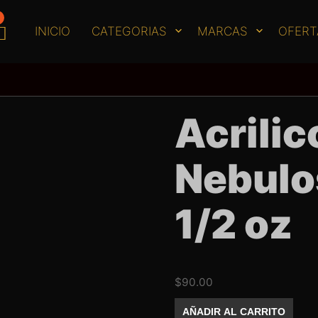
INICIO
CATEGORIAS
MARCAS
OFERT
Acrilic
Nebulos
1/2 oz
$
90.00
Acrilico
AÑADIR AL CARRITO
MissNails