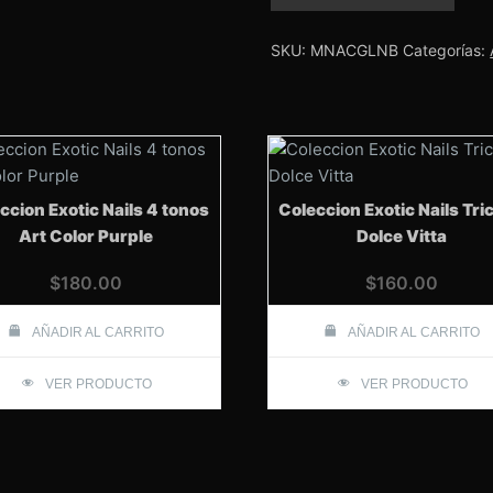
Nebulosa
Glitter
1/2
SKU:
MNACGLNB
Categorías:
oz
cantidad
ccion Exotic Nails 4 tonos
Coleccion Exotic Nails Tri
Art Color Purple
Dolce Vitta
$
180.00
$
160.00
AÑADIR AL CARRITO
AÑADIR AL CARRITO
VER PRODUCTO
VER PRODUCTO