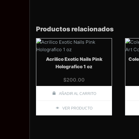
Productos relacionados
Acrilico Exotic Nails Pink
Cole
Holografico 1 oz
$
200.00
AÑADIR AL CARRITO
VER PRODUCTO