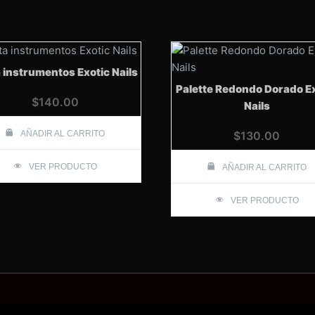
 instrumentos Exotic Nails
Palette Redondo Dorado E
$
140.00
Nails
AÑADIR AL CARRITO
$
130.00
VER PRODUCTO
AÑADIR AL CARRITO
VER PRODUCTO