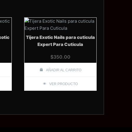
xotic
Tijera Exotic Nails para cuticula
Expert Para Cuticula
$
350.00
AÑADIR AL CARRITO
VER PRODUCTO