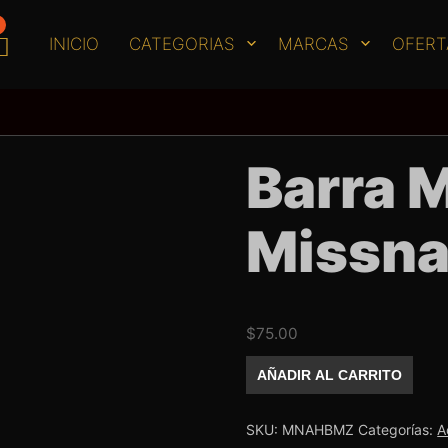
INICIO
CATEGORIAS
MARCAS
OFERT
Barra 
Missna
$
75.00
Barra
AÑADIR AL CARRITO
Mezcladora
Missnails
cantidad
SKU:
MNAHBMZ
Categorías:
A