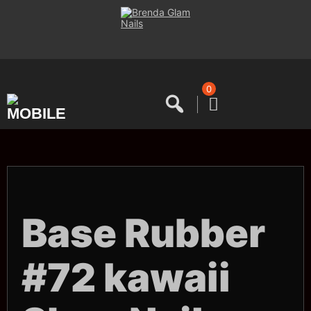
Saltar
al
contenido
0
Base Rubber
#72 kawaii