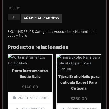
$
65.00
Bledo
AÑADIR AL CARRITO
Lovely
Nails
cantidad
SKU:
LNDEBLRS
Categorías:
Accesorios y Herramientas
,
Lovely Nails
Productos relacionados
Porta instrumentos
Exotic Nails
Tijera Exotic Nails para
cuticula Expert Para
$
140.00
Cuticula
AÑADIR AL CARRITO
$
350.00