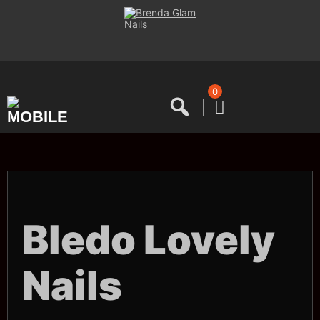
Saltar
al
contenido
0
Bledo Lovely
Nails