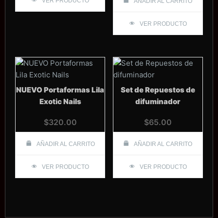
VER PRODUCTO
AÑADIR AL CARRITO
VER PRODUCTO
NUEVO Portaformas Lila
Set de Repuestos de
Exotic Nails
difuminador
$
320.00
$
65.00
AÑADIR AL CARRITO
AÑADIR AL CARRITO
VER PRODUCTO
VER PRODUCTO