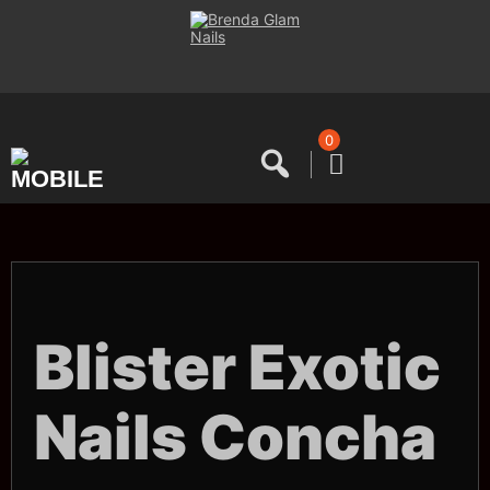
Saltar
al
contenido
0
Blister Exotic
Nails Concha