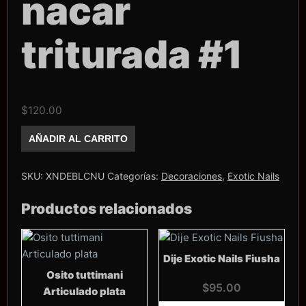
nacar
triturada #1
$
120.00
Blister
AÑADIR AL CARRITO
Exotic
Nails
Concha
nacar
SKU:
XNDEBLCNU
Categorías:
Decoraciones
,
Exotic Nails
triturada
#1
Productos relacionados
cantidad
Dije Exotic Nails Fiusha
Osito tuttimani
$
95.00
Articulado plata