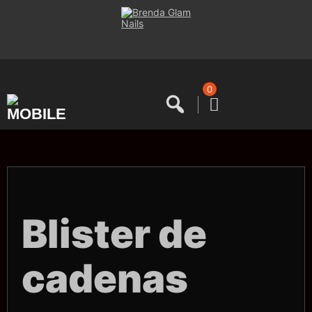
Saltar
al
contenido
0
Blister de
cadenas