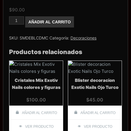
$
90.00
Blister
AÑADIR AL CARRITO
de
cadenas
cantidad
SKU:
SMDEBLCDMC
Categoría:
Decoraciones
Productos relacionados
Cristales Mix Exotiv
Blister decoracion
Nails colores y figuras
Exotic Nails Ojo Turco
$
100.00
$
45.00
AÑADIR AL CARRITO
AÑADIR AL CARRITO
VER PRODUCTO
VER PRODUCTO