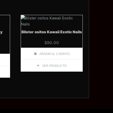
dy
Blister ositos Kawaii Exotic Nails
$
90.00
AÑADIR AL CARRITO
VER PRODUCTO