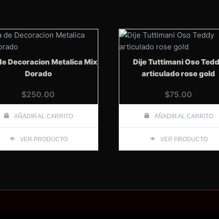
cantidad
de Decoracion Metalica Mix
Dije Tuttimani Oso Ted
Dorado
articulado rose gold
$
250.00
$
75.00
AÑADIR AL CARRITO
AÑADIR AL CARRITO
VER PRODUCTO
VER PRODUCTO