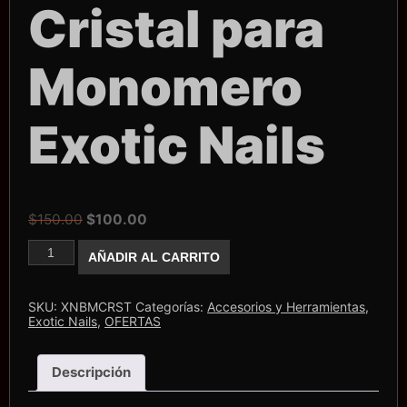
Cristal para
Monomero
Exotic Nails
El
El
$
150.00
$
100.00
precio
precio
Botella
AÑADIR AL CARRITO
de
original
actual
Cristal
era:
es:
para
Monomero
$150.00.
$100.00.
SKU:
XNBMCRST
Categorías:
Accesorios y Herramientas
,
Exotic
Exotic Nails
,
OFERTAS
Nails
cantidad
Descripción