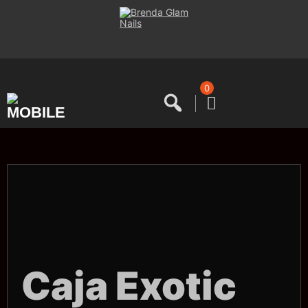
Saltar
al
contenido
0
Caja Exotic