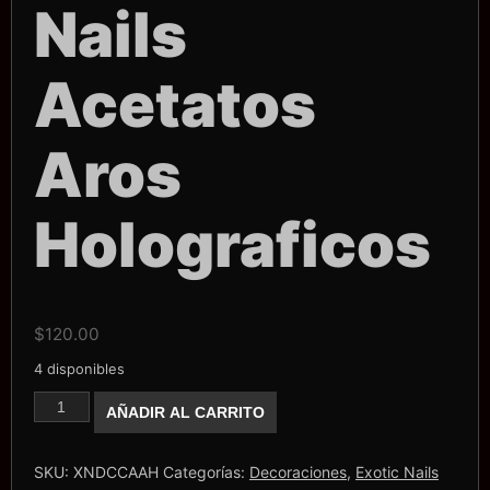
Nails
Acetatos
Aros
Holograficos
$
120.00
4 disponibles
Caja
AÑADIR AL CARRITO
Exotic
Nails
Acetatos
Aros
SKU:
XNDCCAAH
Categorías:
Decoraciones
,
Exotic Nails
Holograficos