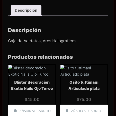
cantidad
Descripción
Descripción
Caja de Acetatos, Aros Holograficos
Productos relacionados
Blister decoracion
Osito tuttimani
Exotic Nails Ojo Turco
Articulado plata
$
45.00
$
75.00
AÑADIR AL CARRITO
AÑADIR AL CARRITO