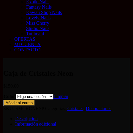
Exotic Nails
Fantasy Nails
Kawaii Shop Nails
Lovely Nails
Miss Cherry
Studio Nails
Tuttimani
OFERTAS
MI CUENTA
CONTACTO
Caja de Cristales Neon
$
150.00
Color
Limpiar
Caja
Añadir al carrito
de
SKU:
SMCRCNRSP
Categorías:
Cristales
,
Decoraciones
Cristales
Neon
Descripción
cantidad
Información adicional