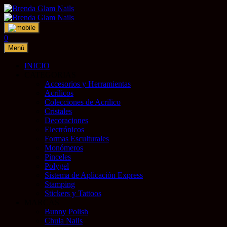
Saltar
al
contenido
0
Menú
INICIO
CATEGORIAS
Accesorios y Herramientas
Acrílicos
Colecciones de Acrilico
Cristales
Decoraciones
Electrónicos
Formas Esculturales
Monómeros
Pinceles
Polygel
Sistema de Aplicación Express
Stamping
Stickers y Tattoos
MARCAS
Bunny Polish
Chula Nails