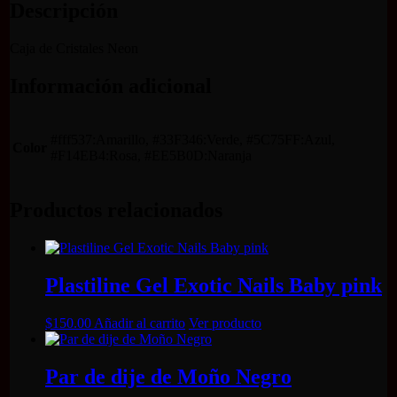
Descripción
Caja de Cristales Neon
Información adicional
#fff537:Amarillo, #33F346:Verde, #5C75FF:Azul,
Color
#F14EB4:Rosa, #EE5B0D:Naranja
Productos relacionados
Plastiline Gel Exotic Nails Baby pink
$
150.00
Añadir al carrito
Ver producto
Par de dije de Moño Negro