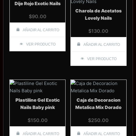
Dije Rojo Exotic Nails
Charola de Acetatos
$
90.00
Lovely Nails
AÑADIR AL CARRITO
$
130.00
VER PRODUCTO
AÑADIR AL CARRITO
VER PRODUCTO
Plastiline Gel Exotic
Caja de Decoracion
Nails Baby pink
Metalica Mix Dorado
$
150.00
$
250.00
AÑADIR AL CARRITO
AÑADIR AL CARRITO