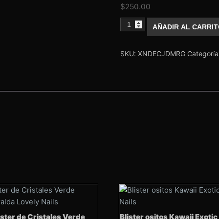
$
250.00
Caja
AÑADIR AL CARRI
de
decoracion
Metalica
Rose
SKU:
XNDECJDMRG
Categoría
Gold
cantidad
ister de Cristales Verde
Blister ositos Kawaii Exotic