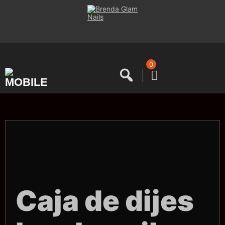
Saltar
al
contenido
0
Caja de dijes