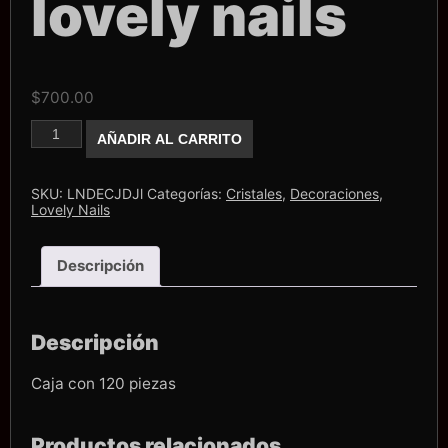
lovely nails
$
700.00
Caja
AÑADIR AL CARRITO
de
dijes
lovely
nails
SKU:
LNDECJDJl
Categorías:
Cristales
,
Decoraciones
,
cantidad
Lovely Nails
Descripción
Descripción
Caja con 120 piezas
Productos relacionados