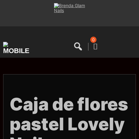
Saltar
al
contenido
0
Caja de flores
pastel Lovely