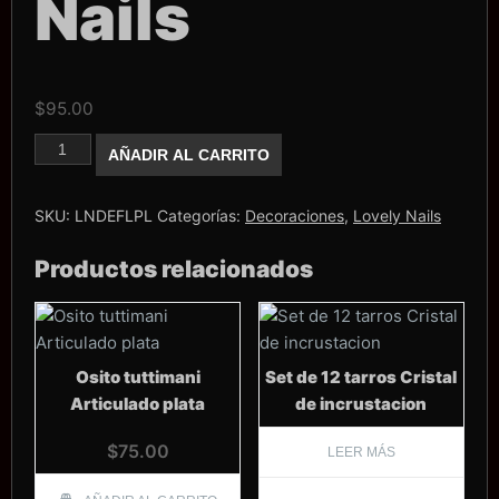
Nails
$
95.00
Caja
AÑADIR AL CARRITO
de
flores
pastel
Lovely
SKU:
LNDEFLPL
Categorías:
Decoraciones
,
Lovely Nails
Nails
cantidad
Productos relacionados
Osito tuttimani
Set de 12 tarros Cristal
Articulado plata
de incrustacion
$
75.00
LEER MÁS