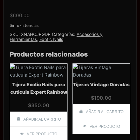
$
600.00
Sin existencias
SKU:
XNAHCJRGDR
Categorías:
Accesorios y
Herramientas
,
Exotic Nails
Productos relacionados
Tijera Exotic Nails para
Tijeras Vintage Doradas
cuticula Expert Rainbow
$
190.00
$
350.00
AÑADIR AL CARRITO
AÑADIR AL CARRITO
VER PRODUCTO
VER PRODUCTO