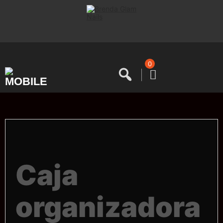
Saltar
al
contenido
0
Caja
organizadora