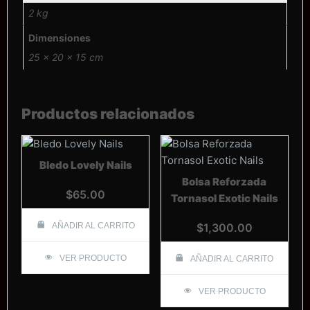
2 kg
Dimensiones
25 × 20 × 15 cm
Productos relacionados
Bledo Lovely Nails
Bolsa Reforzada
$
65.00
Tornasol Exotic Nails
AÑADIR AL CARRITO
$
1,300.00
VER PRODUCTO
AÑADIR AL CARRITO
VER PRODUCTO