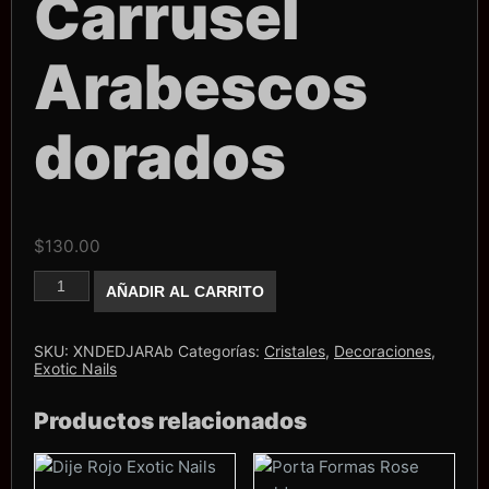
Carrusel
Arabescos
dorados
$
130.00
Dije
AÑADIR AL CARRITO
Exotic
Nails
Carrusel
Arabescos
SKU:
XNDEDJARAb
Categorías:
Cristales
,
Decoraciones
,
dorados
Exotic Nails
cantidad
Productos relacionados