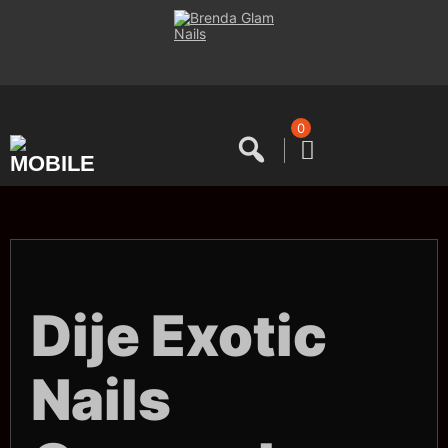
Saltar
al
contenido
0
Dije Exotic
Nails