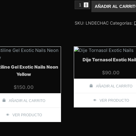
Charola
AÑADIR AL CARRI
de
Acetatos
Lovely
Nails
SKU:
LNDECHAC
Categorías:
cantidad
Dije Tornasol Exotic Nai
iline Gel Exotic Nails Neon
$
90.00
Yellow
$
150.00
AÑADIR AL CARRITO
VER PRODUCTO
AÑADIR AL CARRITO
VER PRODUCTO