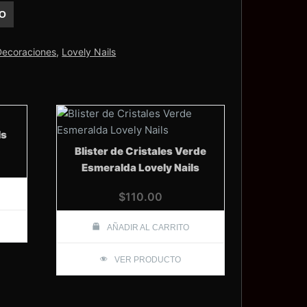
TO
Decoraciones
,
Lovely Nails
ls
Blister de Cristales Verde
Esmeralda Lovely Nails
$
110.00
AÑADIR AL CARRITO
VER PRODUCTO