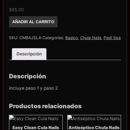
$
85.00
Chully
AÑADIR AL CARRITO
Jelly
Spa
Lavanda
cantidad
SKU:
CMBAJSLA
Categorías:
Basico
,
Chula Nails
,
Pedí Spa
Descripción
Descripción
incluye paso 1 y paso 2
Productos relacionados
Easy Clean Cula Nails
Antiséptico Chula Nails