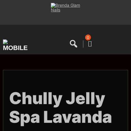
Saltar
al
contenido
0
Chully Jelly
Spa Lavanda