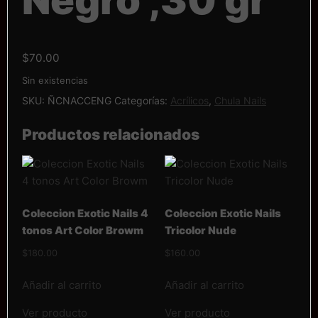
Negro ,30 gr
$
70.00
Sin existencias
SKU:
ÑCNACCENG
Categorías:
Acrílicos
,
Chula Nails
Productos relacionados
Coleccion Exotic Nails 4
Coleccion Exotic Nails
tonos Art Color Browm
Tricolor Nude
$
180.00
$
160.00
Añadir al carrito
Añadir al carrito
Ver producto
Ver producto