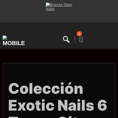
Saltar
al
contenido
0
Colección
Exotic Nails 6