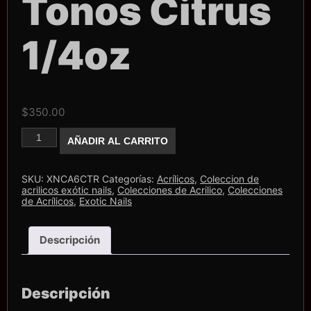
Tonos Citrus
1/4oz
$
350.00
Colección
AÑADIR AL CARRITO
Exotic
Nails
6
Tonos
SKU:
XNCA6CTR
Categorías:
Acrílicos
,
Coleccion de
Citrus
acrilicos exótic nails
,
Colecciones de Acrilico
,
Colecciones
1/4oz
de Acrílicos
,
Exotic Nails
cantidad
Descripción
Descripción