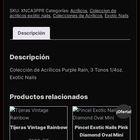
Rain
Tricolor
SKU:
XNCA3PPR
Categorías:
Acrílicos
,
Coleccion de
1/4oz.
acrilicos exótic nails
,
Colecciones de Acrílicos
,
Exotic Nails
Exotic
Nails
cantidad
Descripción
Descripción
Colección de Acrílicos Purple Rain, 3 Tonos 1/4oz.
Exotic Nails
Productos relacionados
¡Oferta!
Tijeras Vintage Rainbow
Pincel Exotic Nails Pink
Diamond Oval Mini