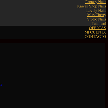
Fantasy Nails
Kawaii Shop Nails
Lovely Nails
Miss Cherry
Studio Nails
Tuttimani
OFERTAS
MI CUENTA
CONTACTO
ls