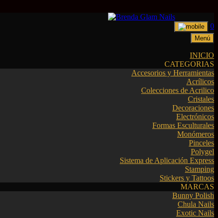
0
Menú
INICIO
CATEGORIAS
Accesorios y Herramientas
Acrílicos
Colecciones de Acrilico
Cristales
Decoraciones
Electrónicos
Formas Esculturales
Monómeros
Pinceles
Polygel
Sistema de Aplicación Express
Stamping
Stickers y Tattoos
MARCAS
Bunny Polish
Chula Nails
Exotic Nails