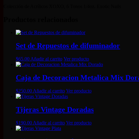
Colección de Acrílicos XOXO, 6 Tonos 1/4oz. Exotic Nails
Productos relacionados
Set de Repuestos de difuminador
$
65.00
Añadir al carrito
Ver producto
Caja de Decoracion Metalica Mix Dor
$
250.00
Añadir al carrito
Ver producto
Tijeras Vintage Doradas
$
190.00
Añadir al carrito
Ver producto