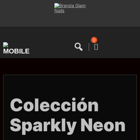
Saltar
al
contenido
0
Colección
Sparkly Neon