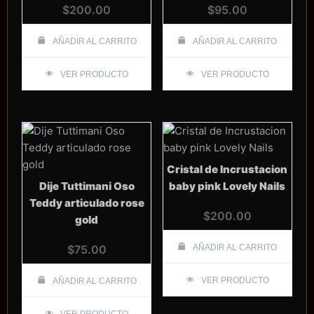
$
200.00
$
95.00
AÑADIR AL CARRITO
AÑADIR AL CARRITO
VER PRODUCTO
VER PRODUCTO
Cristal de Incrustacion
Dije Tuttimani Oso
baby pink Lovely Nails
Teddy articulado rose
$
200.00
gold
$
75.00
AÑADIR AL CARRITO
VER PRODUCTO
AÑADIR AL CARRITO
VER PRODUCTO