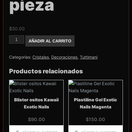
pieza
$
50.00
Corazón
AÑADIR AL CARRITO
Pandora,1
pieza
cantidad
Categorías:
Cristales
,
Decoraciones
,
Tuttimani
Productos relacionados
Blister ositos Kawaii
Plastiline Gel Exotic
Exotic Nails
Nails Magenta
$
90.00
$
150.00