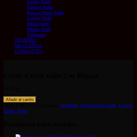
Exotic Nails
Fantasy Nails
Kawaii Shop Nails
Lovely Nails
Miss Cherry
Studio Nails
Tuttimani
OFERTAS
MI CUENTA
CONTACTO
Cover Exotic nails 2 oz Diosas
$
330.00
Cover
Añadir al carrito
Exotic
SKU:
XNCVDS
Categorías:
Acrílicos
,
Cover Exotic nails
,
Covers
,
nails
Exotic Nails
2
oz
Productos relacionados
Diosas
cantidad