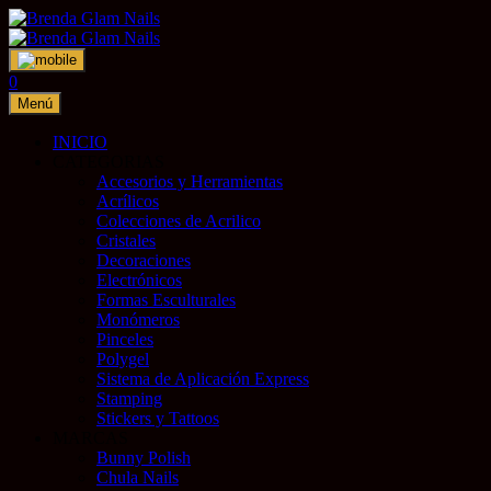
Saltar
al
contenido
0
Menú
INICIO
CATEGORIAS
Accesorios y Herramientas
Acrílicos
Colecciones de Acrilico
Cristales
Decoraciones
Electrónicos
Formas Esculturales
Monómeros
Pinceles
Polygel
Sistema de Aplicación Express
Stamping
Stickers y Tattoos
MARCAS
Bunny Polish
Chula Nails