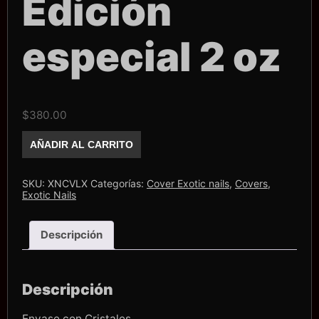
Edición
especial 2 oz
$
380.00
Cover
AÑADIR AL CARRITO
Exotic
Nails
Luxury
Edición
SKU:
XNCVLX
Categorías:
Cover Exotic nails
,
Covers
,
especial
Exotic Nails
2
oz
cantidad
Descripción
Descripción
Envase con Cristales