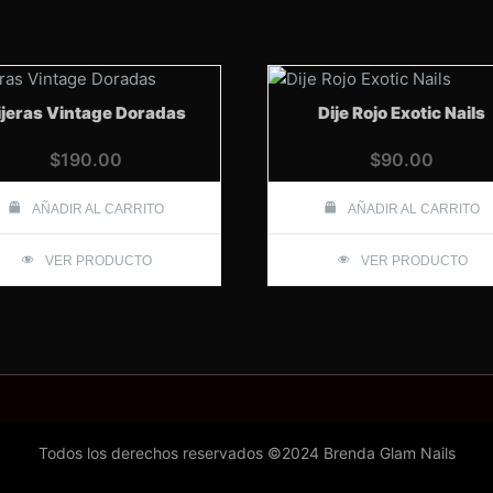
Pink
cantidad
ijeras Vintage Doradas
Dije Rojo Exotic Nails
$
190.00
$
90.00
AÑADIR AL CARRITO
AÑADIR AL CARRITO
VER PRODUCTO
VER PRODUCTO
Todos los derechos reservados ©2024 Brenda Glam Nails