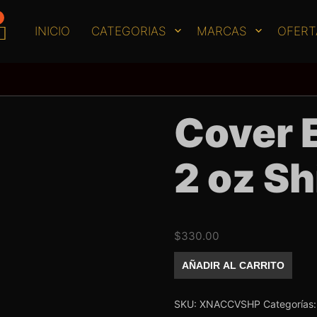
INICIO
CATEGORIAS
MARCAS
OFERT
Cover E
2 oz S
$
330.00
Cover
AÑADIR AL CARRITO
Exotic
Nails
2
oz
SKU:
XNACCVSHP
Categorías
Shimmer