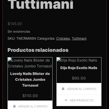
Tuttimani
$
145.00
Sin existencias
SKU:
TMCRMX6N
Categorías:
Cristales
,
Tuttimani
Productos relacionados
Dije Rojo Exotic Nails
Lovely Nails Blister de
$
90.00
Cristales Jumbo
Tornasol
AÑADIR AL CARRITO
$
110.00
VER PRODUCTO
AÑADIR AL CARRITO