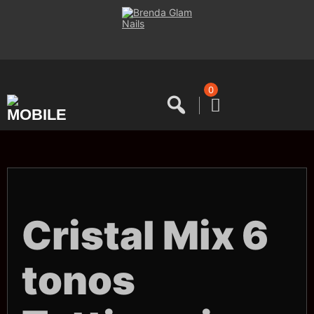
Saltar
al
contenido
0
Cristal Mix 6
tonos