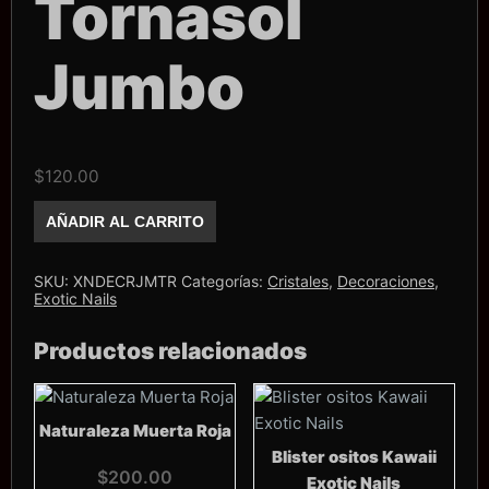
Tornasol
Jumbo
$
120.00
Cristales
AÑADIR AL CARRITO
Mix
Exotic
Nails
Tornasol
SKU:
XNDECRJMTR
Categorías:
Cristales
,
Decoraciones
,
Jumbo
Exotic Nails
cantidad
Productos relacionados
Naturaleza Muerta Roja
Blister ositos Kawaii
$
200.00
Exotic Nails