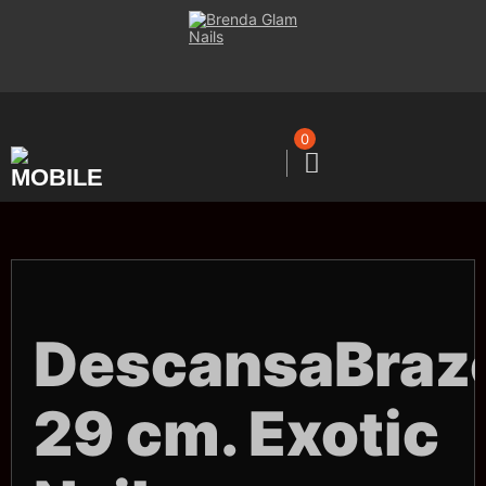
Saltar
al
contenido
0
DescansaBraz
29 cm. Exotic