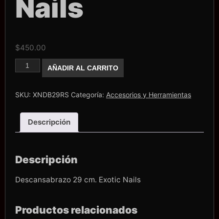
Nails
$
450.00
DescansaBrazo
AÑADIR AL CARRITO
29
cm.
Exotic
Nails
SKU:
XNDB29RS
Categoría:
Accesorios y Herramientas
cantidad
Descripción
Descripción
Descansabrazo 29 cm. Exotic Nails
Productos relacionados