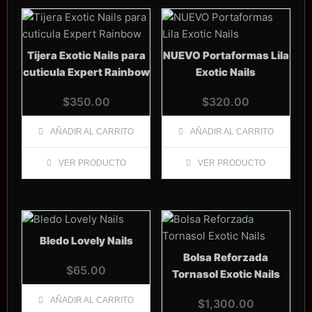
Tijera Exotic Nails para
NUEVO Portaformas Lila
cuticula Expert Rainbow
Exotic Nails
$
350.00
$
320.00
AÑADIR AL CARRITO
AÑADIR AL CARRITO
VER PRODUCTO
VER PRODUCTO
Bledo Lovely Nails
Bolsa Reforzada
$
65.00
Tornasol Exotic Nails
AÑADIR AL CARRITO
$
1,300.00