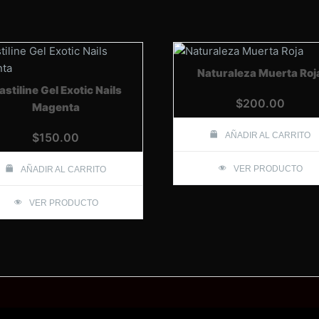
Naturaleza Muerta Roj
astiline Gel Exotic Nails
$
200.00
Magenta
$
150.00
AÑADIR AL CARRITO
VER PRODUCTO
AÑADIR AL CARRITO
VER PRODUCTO