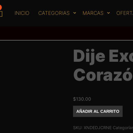
INICIO
CATEGORIAS
MARCAS
OFERT
Dije Ex
Corazó
$
130.00
Dije
AÑADIR AL CARRITO
Exotic
Nails
Corazón
negro
SKU:
XNDEDJCRNE
Categoría
cantidad