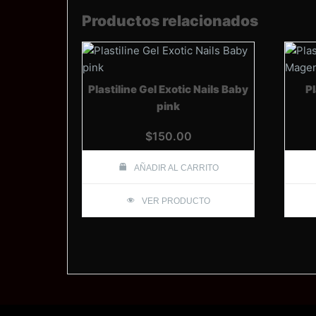
Productos relacionados
Plastiline Gel Exotic Nails Baby
Pl
pink
$
150.00
AÑADIR AL CARRITO
VER PRODUCTO