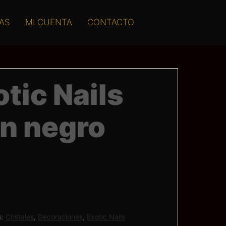
AS
MI CUENTA
CONTACTO
otic Nails
n negro
s:
Cristales
,
Decoraciones
,
Exotic Nails