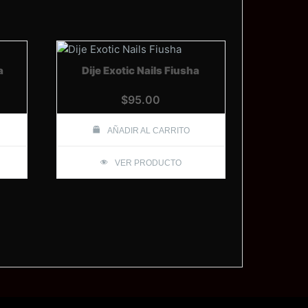
a
Dije Exotic Nails Fiusha
$
95.00
AÑADIR AL CARRITO
VER PRODUCTO