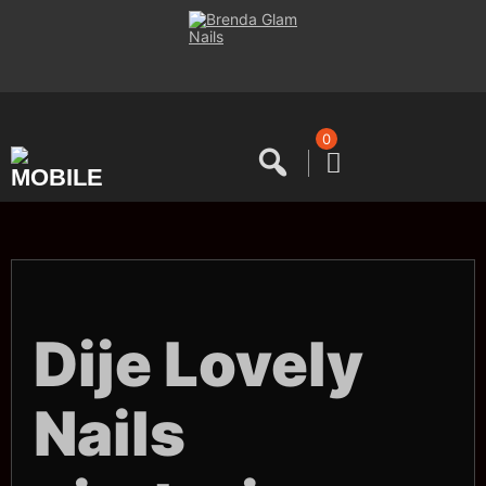
Saltar
al
contenido
0
Dije Lovely
Nails