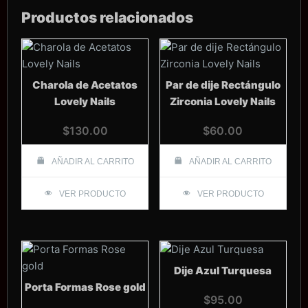
Productos relacionados
Charola de Acetatos
Par de dije Rectángulo
Lovely Nails
Zirconia Lovely Nails
$
130.00
$
60.00
AÑADIR AL CARRITO
AÑADIR AL CARRITO
VER PRODUCTO
VER PRODUCTO
Dije Azul Turquesa
Porta Formas Rose gold
$
95.00