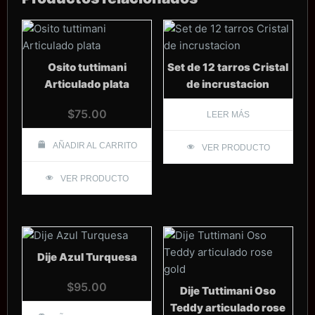
Osito tuttimani
Set de 12 tarros Cristal
Articulado plata
de incrustacion
$
75.00
LEER MÁS
AÑADIR AL CARRITO
VER PRODUCTO
VER PRODUCTO
Dije Azul Turquesa
$
95.00
Dije Tuttimani Oso
Teddy articulado rose