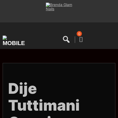
Saltar
al
contenido
0
Dije
Tuttimani