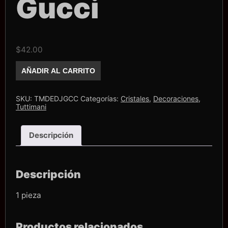
Gucci
$
42.00
Dije
AÑADIR AL CARRITO
Tuttimani
Gucci
cantidad
SKU:
TMDEDJGCC
Categorías:
Cristales
,
Decoraciones
,
Tuttimani
Descripción
Descripción
1 pieza
Productos relacionados