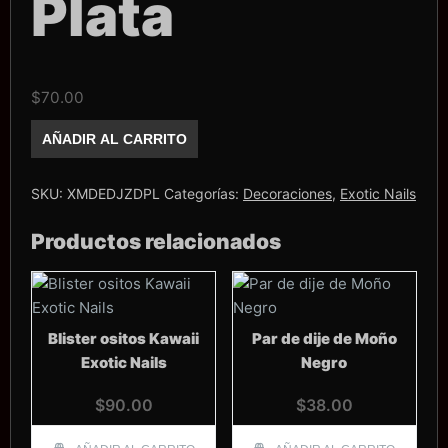
Plata
$
70.00
Dijes
AÑADIR AL CARRITO
Exotic
Nails
Zodiaco
Plata
SKU:
XMDEDJZDPL
Categorías:
Decoraciones
,
Exotic Nails
cantidad
Productos relacionados
Blister ositos Kawaii
Par de dije de Moño
Exotic Nails
Negro
$
90.00
$
38.00