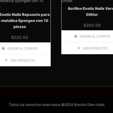
Acrilico Exotic Nails Ve
Exotic Nails Repuesto para
Glitter
 metalica Spongee con 10
$
200.00
piezas
$
220.00
AÑADIR AL CARRITO
VER PRODUCTO
AÑADIR AL CARRITO
VER PRODUCTO
Todos los derechos reservados ©2024 Brenda Glam Nails