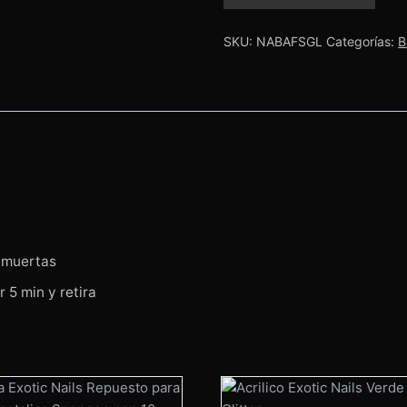
Naart
removedor
de
SKU:
NABAFSGL
Categorías:
B
cuticula
cantidad
s muertas
 5 min y retira