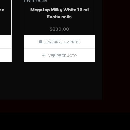
rde
Megatop Milky White 15 ml
Exotic nails
$
230.00
AÑADIR AL CARRITO
VER PRODUCTO