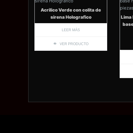
Acrilico Verde con colita de
sirena Holografico
Lima 
base
LEER MÁS
VER PRODUCTO