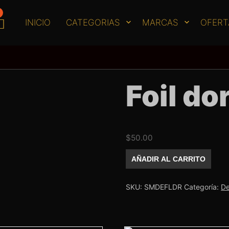
INICIO
CATEGORIAS
MARCAS
OFERT
Foil do
$
50.00
Foil
AÑADIR AL CARRITO
dorado
cantidad
SKU:
SMDEFLDR
Categoría:
De