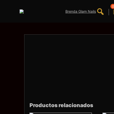
Saltar
al
0
contenido
Productos relacionados