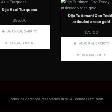
Dije Azul Turquesa
Dije Tuttimani Oso Ted
$
95.00
articulado rose gold
AÑADIR AL CARRITO
$
75.00
VER PRODUCTO
AÑADIR AL CARRITO
VER PRODUCTO
Todos los derechos reservados ©2024 Brenda Glam Nails