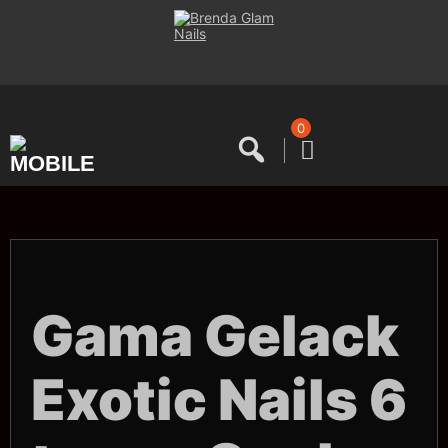
Saltar
al
contenido
0
Gama Gelack
Exotic Nails 6