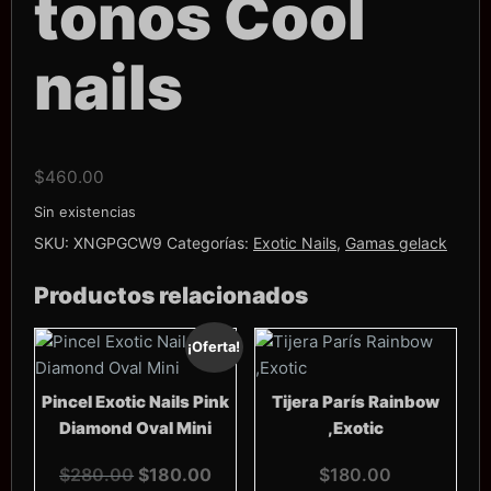
tonos Cool
nails
$
460.00
Sin existencias
SKU:
XNGPGCW9
Categorías:
Exotic Nails
,
Gamas gelack
Productos relacionados
¡Oferta!
Pincel Exotic Nails Pink
Tijera París Rainbow
Diamond Oval Mini
,Exotic
El
El
$
280.00
$
180.00
$
180.00