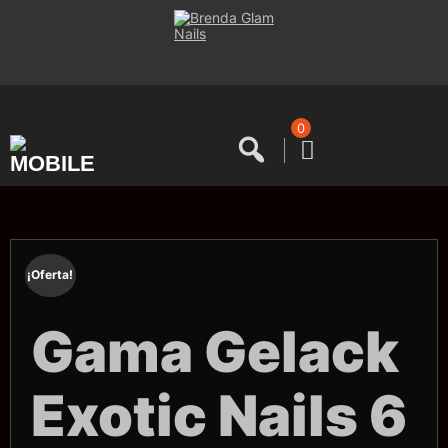
Saltar
al
contenido
0
¡Oferta!
Gama Gelack
Exotic Nails 6