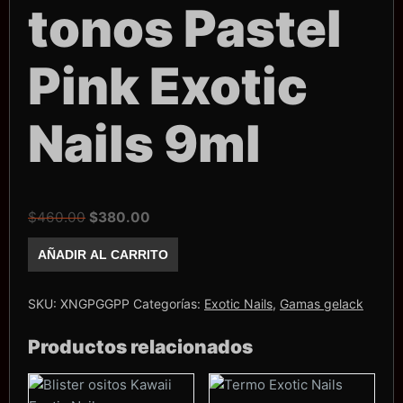
tonos Pastel
Pink Exotic
Nails 9ml
El
El
$
460.00
$
380.00
precio
precio
Gama
AÑADIR AL CARRITO
Gelack
original
actual
Exotic
era:
es:
Nails
6
$460.00.
$380.00.
SKU:
XNGPGGPP
Categorías:
Exotic Nails
,
Gamas gelack
tonos
Pastel
Productos relacionados
Pink
Exotic
Nails
9ml
cantidad