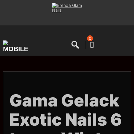
Saltar
al
contenido
0
Gama Gelack
Exotic Nails 6