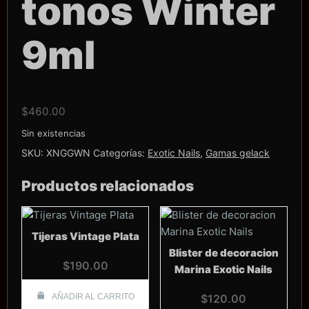
tonos Winter
9ml
$
460.00
Sin existencias
SKU:
XNGGWN
Categorías:
Exotic Nails
,
Gamas gelack
Productos relacionados
Tijeras Vintage Plata
Blister de decoracion
$
190.00
Marina Exotic Nails
AÑADIR AL CARRITO
$
120.00