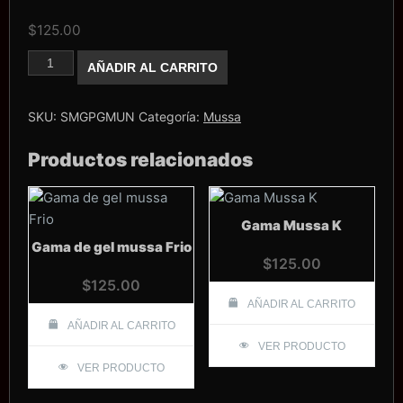
$
125.00
Gama
AÑADIR AL CARRITO
Mussa
"N"
cantidad
SKU:
SMGPGMUN
Categoría:
Mussa
Productos relacionados
Gama Mussa K
Gama de gel mussa Frio
$
125.00
$
125.00
AÑADIR AL CARRITO
AÑADIR AL CARRITO
VER PRODUCTO
VER PRODUCTO