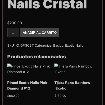
Nails Cristal
$
230.00
Builder
AÑADIR AL CARRITO
Gel
Botella
Exotic
Nails
SKU:
XNGPGCBT
Categorías:
Basico
,
Exotic Nails
Cristal
cantidad
Productos relacionados
Pincel Exotic Nails Pink
Tijera París Rainbow
Diamond #12
,Exotic
$
980.00
$
180.00