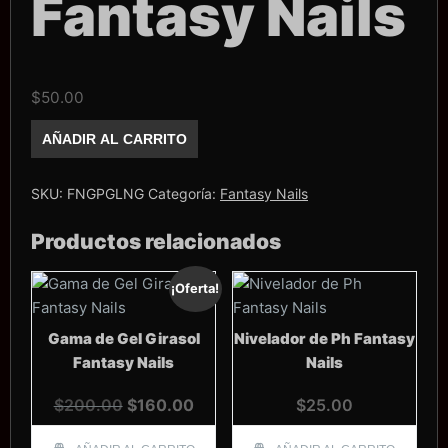
Fantasy Nails
$
50.00
Gel
AÑADIR AL CARRITO
linner
Negro
Fantasy
Nails
SKU:
FNGPGLNG
Categoría:
Fantasy Nails
cantidad
Productos relacionados
¡Oferta!
Gama de Gel Girasol
Nivelador de Ph Fantasy
Fantasy Nails
Nails
El
El
$
200.00
$
160.00
$
25.00
precio
precio