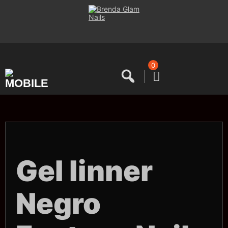
Saltar
al
contenido
0
Gel linner
Negro